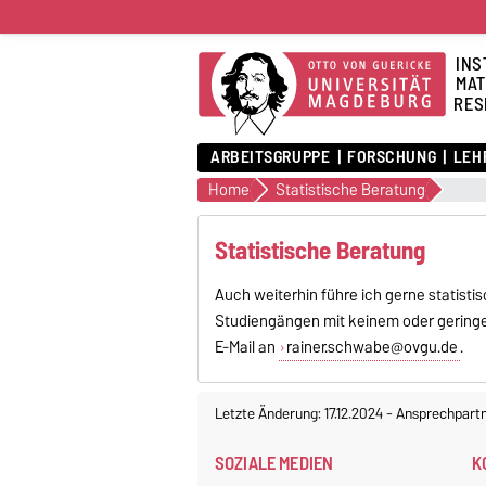
INS
MAT
RES
ARBEITSGRUPPE
FORSCHUNG
LEH
Home
Statistische Beratung
Statistische Beratung
Auch weiterhin führe ich gerne statist
Studiengängen mit keinem oder geringem
E-Mail an
rainer.schwabe@ovgu.de
.
Letzte Änderung: 17.12.2024
-
Ansprechpart
SOZIALE MEDIEN
K