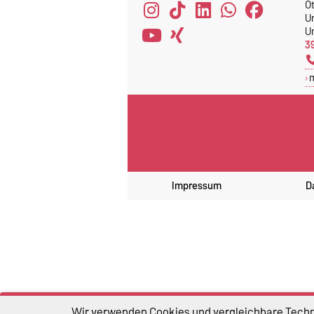
O
U
Un
3
Impressum
D
Wir verwenden Cookies und vergleichbare Techno