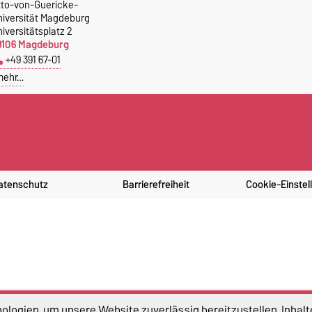
tto-von-Guericke-
niversität Magdeburg
iversitätsplatz 2
9106 Magdeburg
+49 391 67-01
mehr…
atenschutz
Barrierefreiheit
Cookie-Einstel
logien, um unsere Website zuverlässig bereitzustellen, Inhalt