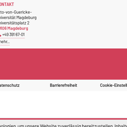
ONTAKT
tto-von-Guericke-
niversität Magdeburg
iversitätsplatz 2
9106 Magdeburg
+49 391 67-01
mehr…
atenschutz
Barrierefreiheit
Cookie-Einstel
logien, um unsere Website zuverlässig bereitzustellen, Inhalt