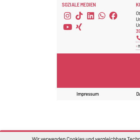
SOZIALE MEDIEN
K
O
U
Un
3
Impressum
D
Wir verwenden Cookies und vergleichbare Techno