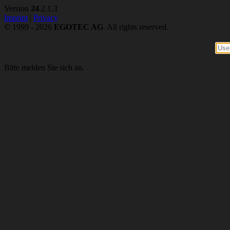
Version
24
.2.1.3
Imprint
|
Privacy
© 1999 - 2026
EGOTEC AG
. All rights reserved.
Bitte melden Sie sich an.